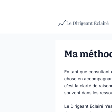
Aller
au
contenu
Ma méthode
En tant que consultant 
chose en accompagnant d
c’est la clarté de raiso
souvent dans les resso
Le Dirigeant Éclairé n’