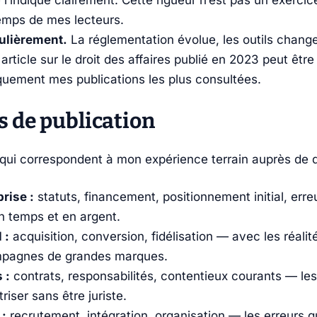
e l’indique clairement. Cette rigueur n’est pas un exerci
temps de mes lecteurs.
gulièrement.
La réglementation évolue, les outils chang
article sur le droit des affaires publié en 2023 peut êt
quement mes publications les plus consultées.
 de publication
 qui correspondent à mon expérience terrain auprès de 
rise :
statuts, financement, positionnement initial, err
n temps et en argent.
 :
acquisition, conversion, fidélisation — avec les réali
mpagnes de grandes marques.
 :
contrats, responsabilités, contentieux courants — les
triser sans être juriste.
:
recrutement, intégration, organisation — les erreurs q