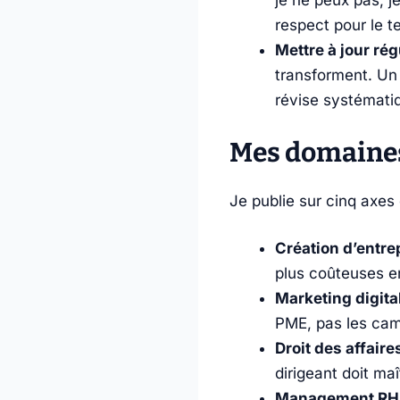
je ne peux pas, j
respect pour le 
Mettre à jour ré
transforment. Un 
révise systémati
Mes domaines
Je publie sur cinq axes
Création d’entrep
plus coûteuses e
Marketing digital
PME, pas les ca
Droit des affaires
dirigeant doit maî
Management RH 