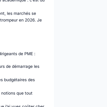
ce académique : c’est du
ent, les marchés se
re trompeur en 2026. Je
dirigeants de PME :
eurs de démarrage les
tés budgétaires des
 notions que tout
ue j’ai vues coûter cher